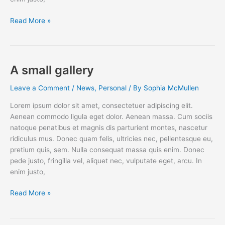
Entry
Read More »
with
Audio
A small gallery
Leave a Comment
/
News
,
Personal
/ By
Sophia McMullen
Lorem ipsum dolor sit amet, consectetuer adipiscing elit.
Aenean commodo ligula eget dolor. Aenean massa. Cum sociis
natoque penatibus et magnis dis parturient montes, nascetur
ridiculus mus. Donec quam felis, ultricies nec, pellentesque eu,
pretium quis, sem. Nulla consequat massa quis enim. Donec
pede justo, fringilla vel, aliquet nec, vulputate eget, arcu. In
enim justo,
A
Read More »
small
gallery